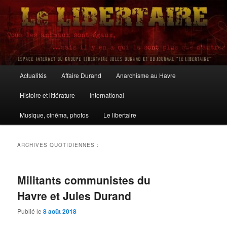
Aller
Aller
au
au
contenu
contenu
principal
secondaire
Le Libertaire
Menu
Actualités
Affaire Durand
Anarchisme au Havre
principal
Histoire et littérature
International
Musique, cinéma, photos
Le libertaire
ARCHIVES QUOTIDIENNES :
Militants communistes du
Havre et Jules Durand
Publié le
8 août 2018