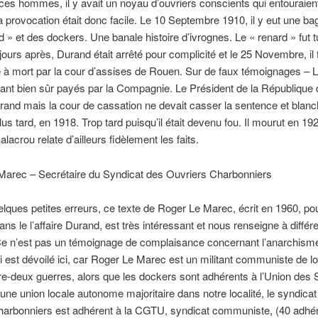
ces hommes, il y avait un noyau d’ouvriers conscients qui entouraien
 provocation était donc facile. Le 10 Septembre 1910, il y eut une ba
d » et des dockers. Une banale histoire d’ivrognes. Le « renard » fut t
ours après, Durand était arrêté pour complicité et le 25 Novembre, il 
à mort par la cour d’assises de Rouen. Sur de faux témoignages – L
ant bien sûr payés par la Compagnie. Le Président de la République 
rand mais la cour de cassation ne devait casser la sentence et blanc
lus tard, en 1918. Trop tard puisqu’il était devenu fou. Il mourut en 19
lacrou relate d’ailleurs fidèlement les faits.
Marec – Secrétaire du Syndicat des Ouvriers Charbonniers
lques petites erreurs, ce texte de Roger Le Marec, écrit en 1960, pou
ans le l’affaire Durand, est très intéressant et nous renseigne à différ
Ce n’est pas un témoignage de complaisance concernant l’anarchism
 est dévoilé ici, car Roger Le Marec est un militant communiste de l
re-deux guerres, alors que les dockers sont adhérents à l’Union des 
une union locale autonome majoritaire dans notre localité, le syndica
charbonniers est adhérent à la CGTU, syndicat communiste, (40 adhé