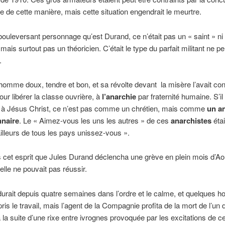
e de cette manière, mais cette situation engendrait le meurtre.
bouleversant personnage qu’est Durand, ce n’était pas un « saint » ni
mais surtout pas un théoricien. C’était le type du parfait militant ne p
.
 homme doux, tendre et bon, et sa révolte devant la misère l’avait con
our libérer la classe ouvrière, à
l’anarchie
par fraternité humaine. S’il
er à Jésus Christ, ce n’est pas comme un chrétien, mais comme
un a
nnaire
. Le « Aimez-vous les uns les autres » de ces
anarchistes
étai
illeurs de tous les pays unissez-vous ».
 cet esprit que Jules Durand déclencha une grève en plein mois d’Ao
elle ne pouvait pas réussir.
 durait depuis quatre semaines dans l’ordre et le calme, et quelques
pris le travail, mais l’agent de la Compagnie profita de la mort de l’un 
à la suite d’une rixe entre ivrognes provoquée par les excitations de ce