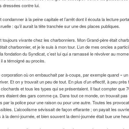
rs dressées contre lui.
it condamner à la peine capitale et l’arrêt dont il écouta la lecture porta
ruelle : qu’il aurait la tête tranchée sur une des places publiques.
est toujours vivante chez les charbonniers. Mon Grand-père était charb
tait charbonnier, et je le suis à mon tour. L’un de mes oncles a partic
la fondation du Syndicat, c’est lui qui a ramassé le révolver au mome
 il a témoigné au procès.
e corporation où on embauchait par à-coups, par exemple quand « un 
river. Et on y trouvait un peu de tout. En plus d’un effectif, à peu près 
s clochards et tous les types qui se présentaient. Il faut compter que
ers étaient des gars comme ça. Dans tout ce monde, on trouvait pas
s par la police pour une raison ou pour une autre. Toutes les provoca
ssibles. L’alcoolisme sévissait de façon effarante ; on payait les ouvri
ts à la demi-journée, et bien souvent la demi-journée était bue une heu