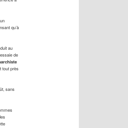
 un
ensant qu’à
duit au
 essaie de
narchiste
t tout près
ût, sans
 hommes
des
tte