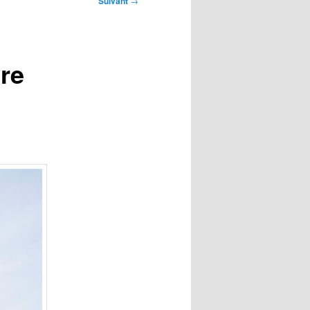
Suivant
→
re