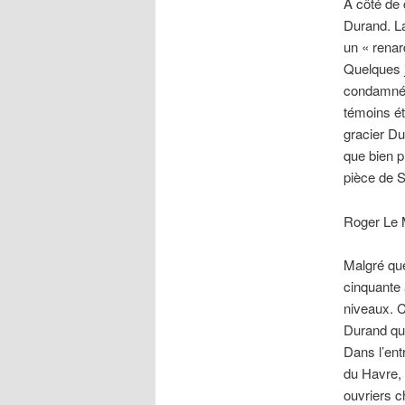
A côté de 
Durand. La
un « renar
Quelques j
condamné 
témoins ét
gracier Du
que bien p
pièce de Sa
Roger Le 
Malgré que
cinquante 
niveaux. 
Durand qui
Dans l’ent
du Havre, 
ouvriers 