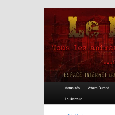
Aller
au
contenu
Le Libertaire
principal
Menu
Actualités
Affaire Durand
principal
Le libertaire
Navigation