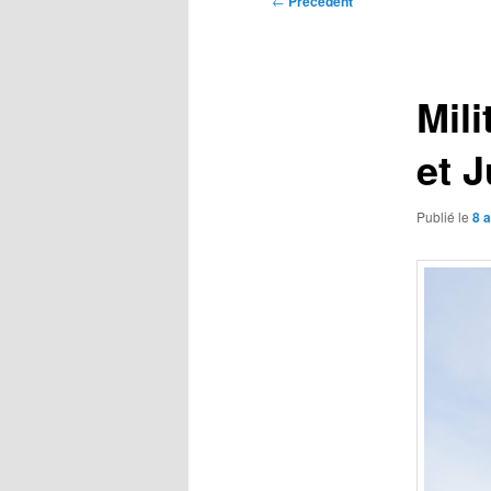
←
Précédent
des
articles
Mil
et 
Publié le
8 