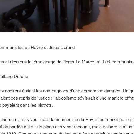
 communistes du Havre et Jules Durand
ns ci-dessous le témoignage de Roger Le Marec, militant communist
l’affaire Durand
les dockers étaient les compagnons d’une corporation damnée. Un qu
aient des repris de justice ; l’alcoolisme sévissait d’une manière effra
s payaient dans les bistrots.
acrou n’a pas voulu salir la bourgeoisie du Havre, comme a pu le p
f de bordée qui a lu la pièce et s’y est reconnu, mais peindre la situat
e de 1910. Ces gros armateurs étaient peut être contraints par la conc