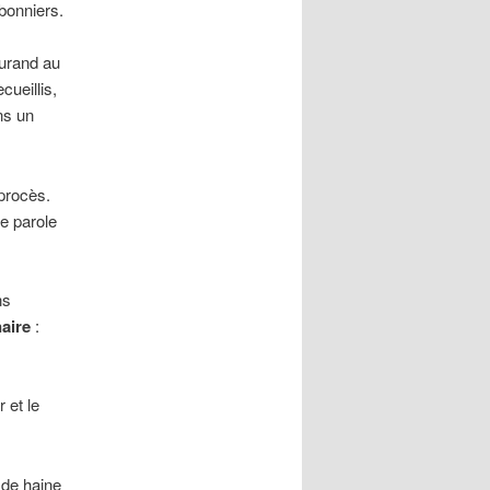
bonniers.
urand au
ueillis,
ns un
 procès.
e parole
ns
aire
:
 et le
 de haine