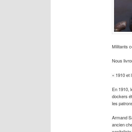
Militants
Nous livro
« 1910 et 
En 1910, 
dockers ét
les patron
Armand Sal
ancien che
capitalist