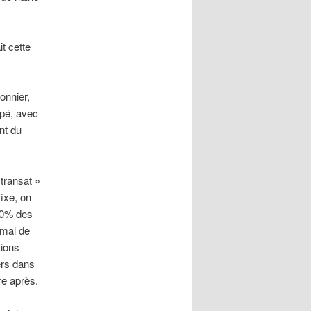
it cette
onnier,
ipé, avec
nt du
transat »
fixe, on
 70% des
 mal de
tions
ers dans
re après.