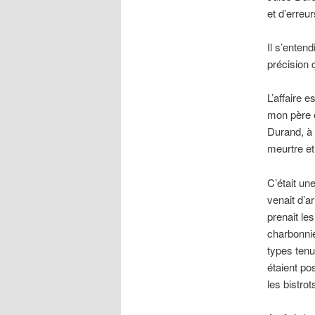
et d’erreu
Il s’entend
précision c
L’affaire 
mon père é
Durand, à 
meurtre et
C’était un
venait d’ar
prenait le
charbonni
types tenu
étaient po
les bistro