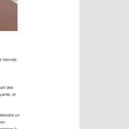
e havrais.
art des
yante, et
rétendre un
ion
urrence à