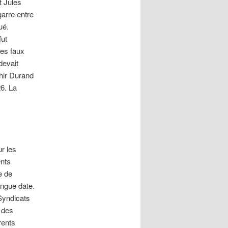
t Jules
garre entre
ué.
fut
es faux
devait
hir Durand
26. La
r les
ents
e de
ongue date.
Syndicats
t des
rents