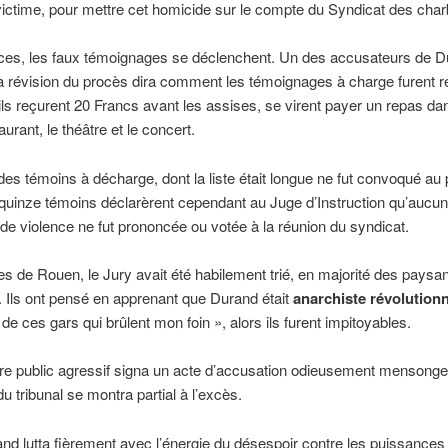
ictime, pour mettre cet homicide sur le compte du Syndicat des char
es, les faux témoignages se déclenchent. Un des accusateurs de D
a révision du procès dira comment les témoignages à charge furent rec
s reçurent 20 Francs avant les assises, se virent payer un repas da
urant, le théâtre et le concert.
es témoins à décharge, dont la liste était longue ne fut convoqué au
quinze témoins déclarèrent cependant au Juge d’Instruction qu’aucun
de violence ne fut prononcée ou votée à la réunion du syndicat.
s de Rouen, le Jury avait été habilement trié, en majorité des paysa
Ils ont pensé en apprenant que Durand était
anarchiste révolutionn
 de ces gars qui brûlent mon foin », alors ils furent impitoyables.
re public agressif signa un acte d’accusation odieusement mensonger
du tribunal se montra partial à l’excès.
nd lutta fièrement avec l’énergie du désespoir contre les puissances