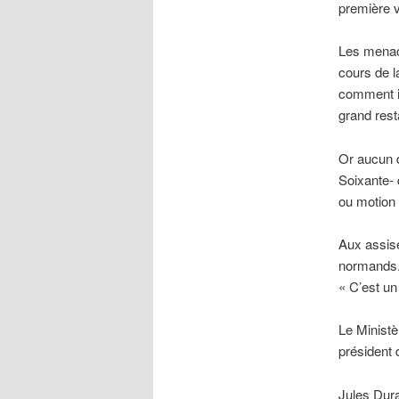
première v
Les menac
cours de l
comment il
grand resta
Or aucun d
Soixante- 
ou motion 
Aux assise
normands. 
« C’est un
Le Ministè
président 
Jules Dura