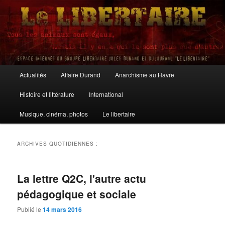
Aller
Aller
au
au
contenu
contenu
principal
secondaire
Le Libertaire
Menu
Actualités
Affaire Durand
Anarchisme au Havre
principal
Histoire et littérature
International
Musique, cinéma, photos
Le libertaire
ARCHIVES QUOTIDIENNES :
La lettre Q2C, l'autre actu
pédagogique et sociale
Publié le
14 mars 2016