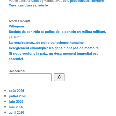
Publié dans
Actualités
|
Marqué avec
actu pédagogique
,
libertaire
,
Questions classes
,
rebelle
Articles récents
Villequier
Société de contrôle et police de la pensée en milieu militant,
ça suffit !
La renaissance…de notre conscience humaine
Dérèglement climatique: les gens n’ont pas de mémoire
Si nous voulons la paix, un désarmement immédiat est
essentiel.
Rechercher
août 2026
juillet 2026
juin 2026
mai 2026
avril 2026