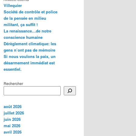
Villequier
Société de contrôle et police
de la pensée en milieu
militant, ça suffit !
La renaissance…de notre
conscience humaine
Dérèglement climatique: les
gens n’ont pas de mémoire
Si nous voulons la paix, un
désarmement immédiat est
essentiel.
Rechercher
août 2026
juillet 2026
juin 2026
mai 2026
avril 2026