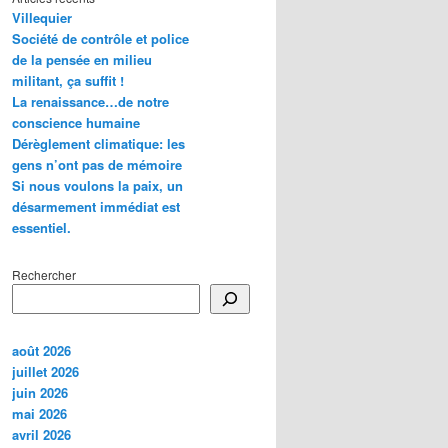
Villequier
Société de contrôle et police
de la pensée en milieu
militant, ça suffit !
La renaissance…de notre
conscience humaine
Dérèglement climatique: les
gens n’ont pas de mémoire
Si nous voulons la paix, un
désarmement immédiat est
essentiel.
Rechercher
août 2026
juillet 2026
juin 2026
mai 2026
avril 2026