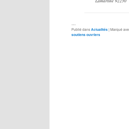
Lamartine 92230
…
Publié dans
Actualités
|
Marqué ave
soutiens ouvriers