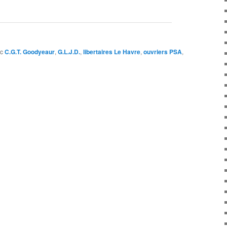
c
C.G.T. Goodyeaur
,
G.L.J.D.
,
libertaires Le Havre
,
ouvriers PSA
,