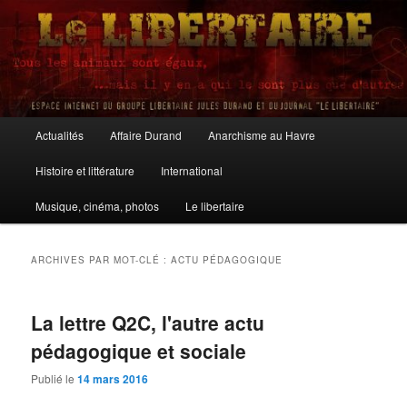
Aller
Aller
au
au
contenu
contenu
principal
secondaire
Le Libertaire
Menu
Actualités
Affaire Durand
Anarchisme au Havre
principal
Histoire et littérature
International
Musique, cinéma, photos
Le libertaire
ARCHIVES PAR MOT-CLÉ :
ACTU PÉDAGOGIQUE
La lettre Q2C, l'autre actu
pédagogique et sociale
Publié le
14 mars 2016