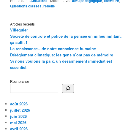
Publié dans
Actualités
|
Marqué avec
actu pédagogique
,
libertaire
,
Questions classes
,
rebelle
Articles récents
Villequier
Société de contrôle et police de la pensée en milieu militant,
ça suffit !
La renaissance…de notre conscience humaine
Dérèglement climatique: les gens n’ont pas de mémoire
Si nous voulons la paix, un désarmement immédiat est
essentiel.
Rechercher
août 2026
juillet 2026
juin 2026
mai 2026
avril 2026