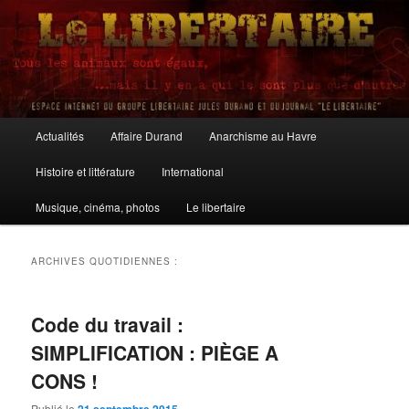
Aller
Aller
au
au
contenu
contenu
principal
secondaire
Le Libertaire
Menu
Actualités
Affaire Durand
Anarchisme au Havre
principal
Histoire et littérature
International
Musique, cinéma, photos
Le libertaire
ARCHIVES QUOTIDIENNES :
Code du travail :
SIMPLIFICATION : PIÈGE A
CONS !
Publié le