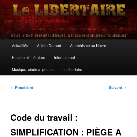
Aller
au
contenu
principal
Le Libertaire
Menu
Actualités
Affaire Durand
Anarchisme au Havre
principal
Histoire et littérature
International
Musique, cinéma, photos
Le libertaire
Navigation
←
Précédent
Suivant
→
des
articles
Code du travail :
SIMPLIFICATION : PIÈGE A