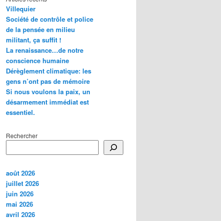
Villequier
Société de contrôle et police
de la pensée en milieu
militant, ça suffit !
La renaissance…de notre
conscience humaine
Dérèglement climatique: les
gens n’ont pas de mémoire
Si nous voulons la paix, un
désarmement immédiat est
essentiel.
Rechercher
août 2026
juillet 2026
juin 2026
mai 2026
avril 2026