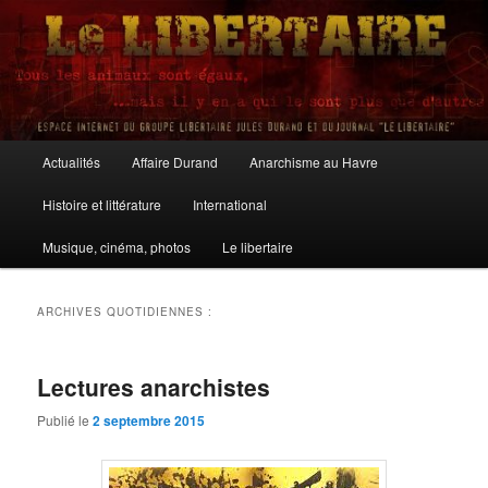
Aller
Aller
au
au
contenu
contenu
principal
secondaire
Le Libertaire
Menu
Actualités
Affaire Durand
Anarchisme au Havre
principal
Histoire et littérature
International
Musique, cinéma, photos
Le libertaire
ARCHIVES QUOTIDIENNES :
Lectures anarchistes
Publié le
2 septembre 2015