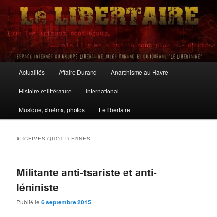
Aller
Aller
au
au
contenu
contenu
principal
secondaire
Le Libertaire
Menu
Actualités
Affaire Durand
Anarchisme au Havre
principal
Histoire et littérature
International
Musique, cinéma, photos
Le libertaire
ARCHIVES QUOTIDIENNES :
Militante anti-tsariste et anti-
léniniste
Publié le
6 septembre 2015