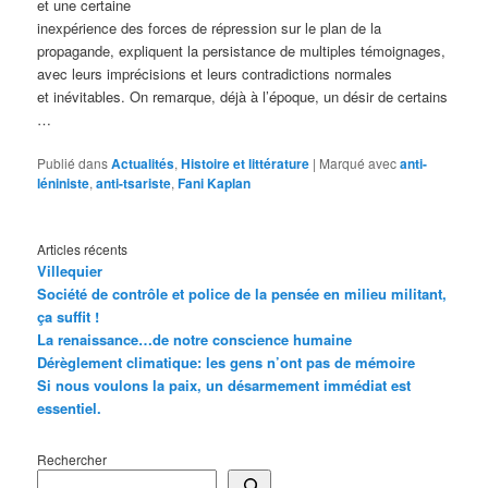
et une certaine
inexpérience des forces de répression sur le plan de la
propagande, expliquent la persistance de multiples témoignages,
avec leurs imprécisions et leurs contradictions normales
et inévitables. On remarque, déjà à l’époque, un désir de certains
…
Publié dans
Actualités
,
Histoire et littérature
|
Marqué avec
anti-
léniniste
,
anti-tsariste
,
Fani Kaplan
Articles récents
Villequier
Société de contrôle et police de la pensée en milieu militant,
ça suffit !
La renaissance…de notre conscience humaine
Dérèglement climatique: les gens n’ont pas de mémoire
Si nous voulons la paix, un désarmement immédiat est
essentiel.
Rechercher