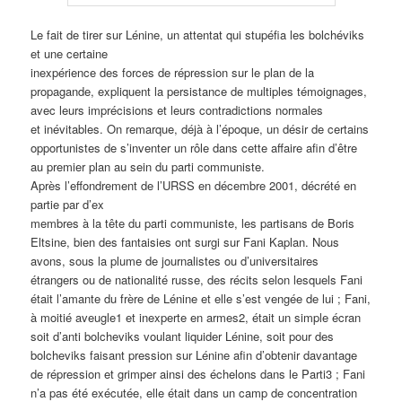
Le fait de tirer sur Lénine, un attentat qui stupéfia les bolchéviks
et une certaine
inexpérience des forces de répression sur le plan de la
propagande, expliquent la persistance de multiples témoignages,
avec leurs imprécisions et leurs contradictions normales
et inévitables. On remarque, déjà à l’époque, un désir de certains
opportunistes de s’inventer un rôle dans cette affaire afin d’être
au premier plan au sein du parti communiste.
Après l’effondrement de l’URSS en décembre 2001, décrété en
partie par d’ex
membres à la tête du parti communiste, les partisans de Boris
Eltsine, bien des fantaisies ont surgi sur Fani Kaplan. Nous
avons, sous la plume de journalistes ou d’universitaires
étrangers ou de nationalité russe, des récits selon lesquels Fani
était l’amante du frère de Lénine et elle s’est vengée de lui ; Fani,
à moitié aveugle1 et inexperte en armes2, était un simple écran
soit d’anti bolcheviks voulant liquider Lénine, soit pour des
bolcheviks faisant pression sur Lénine afin d’obtenir davantage
de répression et grimper ainsi des échelons dans le Parti3 ; Fani
n’a pas été exécutée, elle était dans un camp de concentration