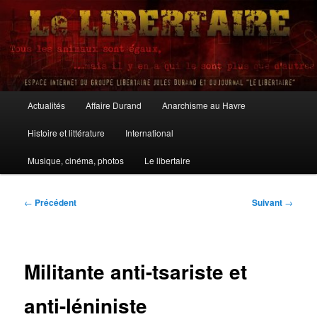
Aller
au
contenu
principal
Le Libertaire
Menu
Actualités
Affaire Durand
Anarchisme au Havre
principal
Histoire et littérature
International
Musique, cinéma, photos
Le libertaire
Navigation
←
Précédent
Suivant
→
des
articles
Militante anti-tsariste et
anti-léniniste