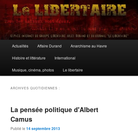
Aller
Aller
au
au
contenu
contenu
principal
secondaire
Le Libertaire
Menu
Actualités
Affaire Durand
Anarchisme au Havre
principal
Histoire et littérature
International
Musique, cinéma, photos
Le libertaire
ARCHIVES QUOTIDIENNES :
La pensée politique d'Albert
Camus
Publié le
14 septembre 2013