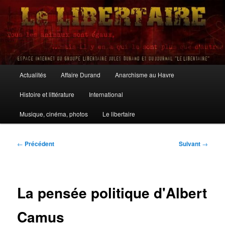
Aller
au
contenu
principal
Le Libertaire
Menu
Actualités
Affaire Durand
Anarchisme au Havre
principal
Histoire et littérature
International
Musique, cinéma, photos
Le libertaire
Navigation
←
Précédent
Suivant
→
des
articles
La pensée politique d'Albert
Camus