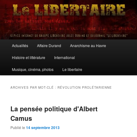
Aller
Aller
au
au
contenu
contenu
principal
secondaire
Le Libertaire
Menu
Actualités
Affaire Durand
Anarchisme au Havre
principal
Histoire et littérature
International
Musique, cinéma, photos
Le libertaire
ARCHIVES PAR MOT-CLÉ :
RÉVOLUTION PROLÉTARIENNE
La pensée politique d'Albert
Camus
Publié le
14 septembre 2013