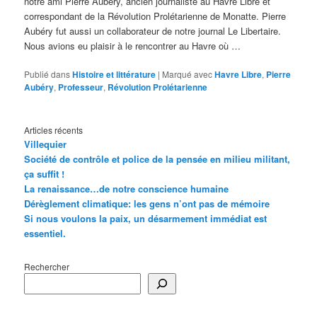
notre ami Pierre Aubéry, ancien journaliste au Havre Libre et
correspondant de la Révolution Prolétarienne de Monatte. Pierre
Aubéry fut aussi un collaborateur de notre journal Le Libertaire.
Nous avions eu plaisir à le rencontrer au Havre où …
Publié dans
Histoire et littérature
|
Marqué avec
Havre Libre
,
Pierre
Aubéry
,
Professeur
,
Révolution Prolétarienne
Articles récents
Villequier
Société de contrôle et police de la pensée en milieu militant,
ça suffit !
La renaissance…de notre conscience humaine
Dérèglement climatique: les gens n’ont pas de mémoire
Si nous voulons la paix, un désarmement immédiat est
essentiel.
Rechercher