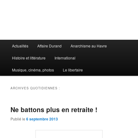
Aller
Aller
au
au
contenu
contenu
principal
secondaire
Le Libertaire
Menu
Actualités
Affaire Durand
Anarchisme au Havre
principal
Histoire et littérature
International
Musique, cinéma, photos
Le libertaire
ARCHIVES QUOTIDIENNES :
Ne battons plus en retraite !
Publié le
6 septembre 2013