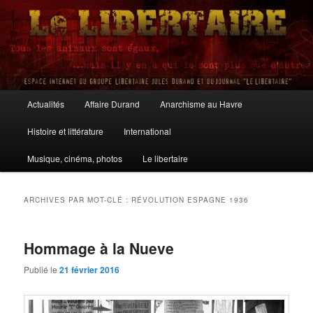
Aller
Aller
au
au
contenu
contenu
principal
secondaire
Le Libertaire
Menu
Actualités
Affaire Durand
Anarchisme au Havre
principal
Histoire et littérature
International
Musique, cinéma, photos
Le libertaire
ARCHIVES PAR MOT-CLÉ :
RÉVOLUTION ESPAGNE 1936
Hommage à la Nueve
Publié le
21 février 2016