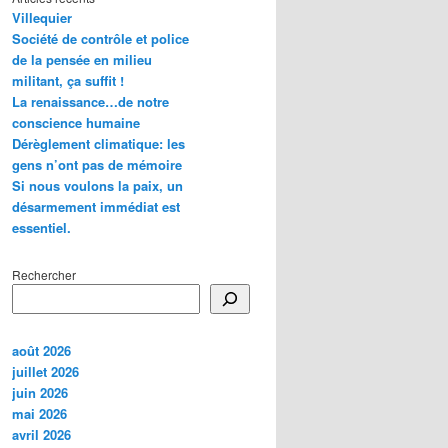
Villequier
Société de contrôle et police
de la pensée en milieu
militant, ça suffit !
La renaissance…de notre
conscience humaine
Dérèglement climatique: les
gens n’ont pas de mémoire
Si nous voulons la paix, un
désarmement immédiat est
essentiel.
Rechercher
août 2026
juillet 2026
juin 2026
mai 2026
avril 2026