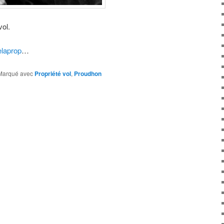
vol.
elaprop
…
Marqué avec
Propriété vol
,
Proudhon