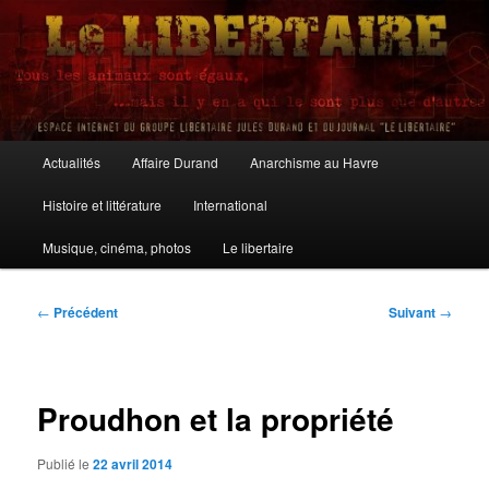
Aller
au
contenu
principal
Le Libertaire
Menu
Actualités
Affaire Durand
Anarchisme au Havre
principal
Histoire et littérature
International
Musique, cinéma, photos
Le libertaire
Navigation
←
Précédent
Suivant
→
des
articles
Proudhon et la propriété
Publié le
22 avril 2014