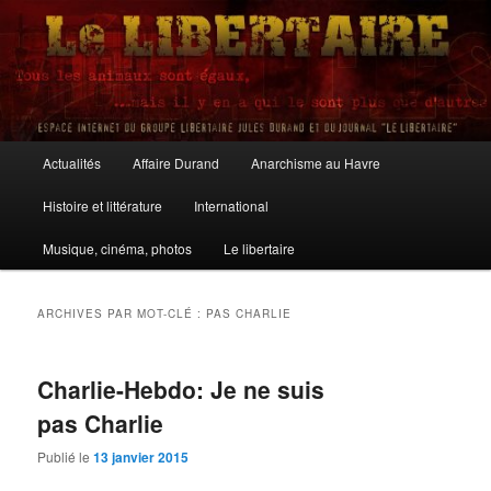
Aller
Aller
au
au
contenu
contenu
principal
secondaire
Le Libertaire
Menu
Actualités
Affaire Durand
Anarchisme au Havre
principal
Histoire et littérature
International
Musique, cinéma, photos
Le libertaire
ARCHIVES PAR MOT-CLÉ :
PAS CHARLIE
Charlie-Hebdo: Je ne suis
pas Charlie
Publié le
13 janvier 2015