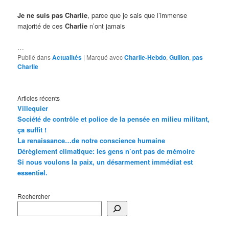
Je ne suis pas Charlie
, parce que je sais que l’immense
majorité de ces
Charlie
n’ont jamais
…
Publié dans
Actualités
|
Marqué avec
Charlie-Hebdo
,
Guillon
,
pas
Charlie
Articles récents
Villequier
Société de contrôle et police de la pensée en milieu militant,
ça suffit !
La renaissance…de notre conscience humaine
Dérèglement climatique: les gens n’ont pas de mémoire
Si nous voulons la paix, un désarmement immédiat est
essentiel.
Rechercher