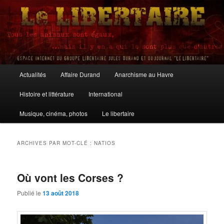
Aller
Aller
au
au
contenu
contenu
principal
secondaire
Le Libertaire
Menu
Actualités
Affaire Durand
Anarchisme au Havre
principal
Histoire et littérature
International
Musique, cinéma, photos
Le libertaire
ARCHIVES PAR MOT-CLÉ :
NATIOS
Où vont les Corses ?
Publié le
13 août 2018