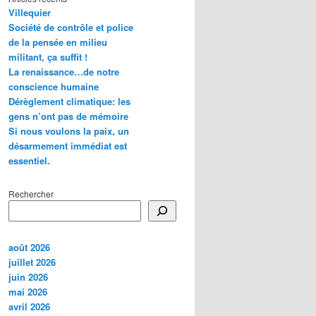
Villequier
Société de contrôle et police
de la pensée en milieu
militant, ça suffit !
La renaissance…de notre
conscience humaine
Dérèglement climatique: les
gens n’ont pas de mémoire
Si nous voulons la paix, un
désarmement immédiat est
essentiel.
Rechercher
août 2026
juillet 2026
juin 2026
mai 2026
avril 2026