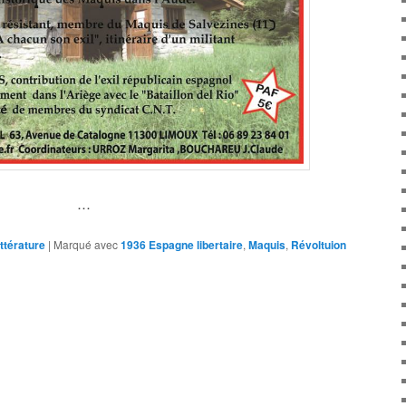
…
ittérature
|
Marqué avec
1936 Espagne libertaire
,
Maquis
,
Révoltuion