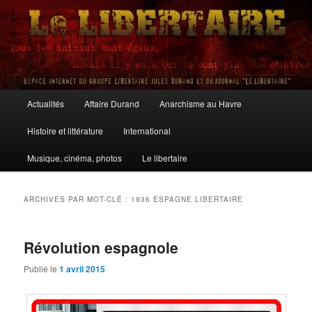
Aller
Aller
au
au
contenu
contenu
principal
secondaire
Le Libertaire
Menu
Actualités
Affaire Durand
Anarchisme au Havre
principal
Histoire et littérature
International
Musique, cinéma, photos
Le libertaire
ARCHIVES PAR MOT-CLÉ :
1936 ESPAGNE LIBERTAIRE
Révolution espagnole
Publié le
1 avril 2015