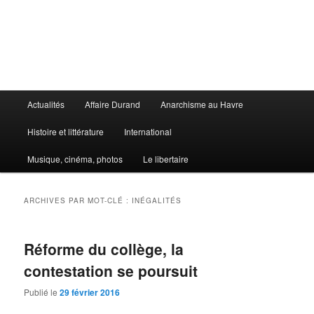
Aller
Aller
au
au
contenu
contenu
principal
secondaire
Le Libertaire
Menu
Actualités
Affaire Durand
Anarchisme au Havre
principal
Histoire et littérature
International
Musique, cinéma, photos
Le libertaire
ARCHIVES PAR MOT-CLÉ :
INÉGALITÉS
Réforme du collège, la
contestation se poursuit
Publié le
29 février 2016