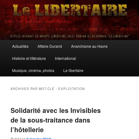
Aller
Aller
au
au
contenu
contenu
principal
secondaire
Le Libertaire
Menu
Actualités
Affaire Durand
Anarchisme au Havre
principal
Histoire et littérature
International
Musique, cinéma, photos
Le libertaire
ARCHIVES PAR MOT-CLÉ :
EXPLOITATION
Solidarité avec les Invisibles
de la sous-traitance dans
l’hôtellerie
Publié le