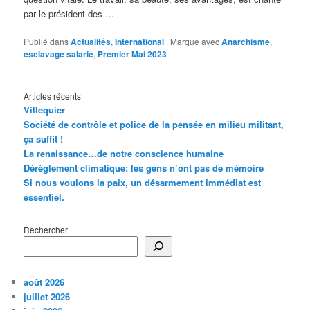
par le président des …
Publié dans
Actualités
,
International
|
Marqué avec
Anarchisme
,
esclavage salarié
,
Premier Mai 2023
Articles récents
Villequier
Société de contrôle et police de la pensée en milieu militant,
ça suffit !
La renaissance…de notre conscience humaine
Dérèglement climatique: les gens n’ont pas de mémoire
Si nous voulons la paix, un désarmement immédiat est
essentiel.
Rechercher
août 2026
juillet 2026