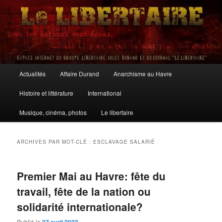
Aller
Aller
au
au
contenu
contenu
principal
secondaire
Le Libertaire
Menu
Actualités
Affaire Durand
Anarchisme au Havre
principal
Histoire et littérature
International
Musique, cinéma, photos
Le libertaire
ARCHIVES PAR MOT-CLÉ :
ESCLAVAGE SALARIÉ
Premier Mai au Havre: fête du
travail, fête de la nation ou
solidarité internationale?
Publié le