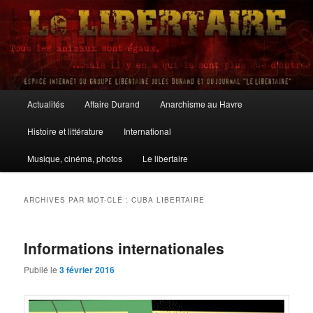
Aller
Aller
au
au
contenu
contenu
principal
secondaire
Le Libertaire
Menu
Actualités
Affaire Durand
Anarchisme au Havre
principal
Histoire et littérature
International
Musique, cinéma, photos
Le libertaire
ARCHIVES PAR MOT-CLÉ :
CUBA LIBERTAIRE
Informations internationales
Publié le
3 février 2016