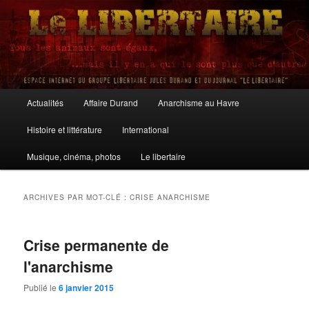
Aller
Aller
au
au
contenu
contenu
principal
secondaire
Le Libertaire
Menu
Actualités
Affaire Durand
Anarchisme au Havre
principal
Histoire et littérature
International
Musique, cinéma, photos
Le libertaire
ARCHIVES PAR MOT-CLÉ :
CRISE ANARCHISME
Crise permanente de
l'anarchisme
Publié le
6 janvier 2015