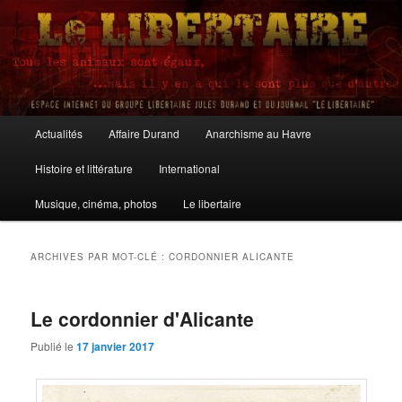
Aller
Aller
au
au
contenu
contenu
principal
secondaire
Le Libertaire
Menu
Actualités
Affaire Durand
Anarchisme au Havre
principal
Histoire et littérature
International
Musique, cinéma, photos
Le libertaire
ARCHIVES PAR MOT-CLÉ :
CORDONNIER ALICANTE
Le cordonnier d'Alicante
Publié le
17 janvier 2017