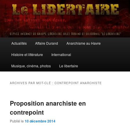
Aller
Aller
au
au
contenu
contenu
principal
secondaire
Le Libertaire
Menu
Actualités
Affaire Durand
Anarchisme au Havre
principal
Histoire et littérature
International
Musique, cinéma, photos
Le libertaire
ARCHIVES PAR MOT-CLÉ :
CONTREPOINT ANARCHISTE
Proposition anarchiste en
contrepoint
Publié le
10 décembre 2014