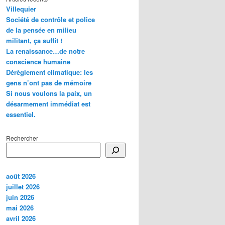
Villequier
Société de contrôle et police
de la pensée en milieu
militant, ça suffit !
La renaissance…de notre
conscience humaine
Dérèglement climatique: les
gens n’ont pas de mémoire
Si nous voulons la paix, un
désarmement immédiat est
essentiel.
Rechercher
août 2026
juillet 2026
juin 2026
mai 2026
avril 2026