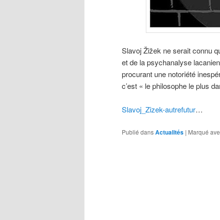
Slavoj Žižek ne serait connu q
et de la psychanalyse lacanienn
procurant une notoriété inespé
c’est « le philosophe le plus da
Slavoj_Zizek-autrefutur
…
Publié dans
Actualités
|
Marqué ave