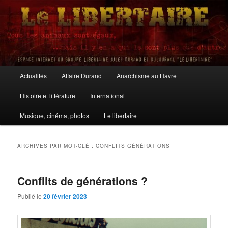
Aller
Aller
au
au
contenu
contenu
principal
secondaire
Le Libertaire
Menu
Actualités
Affaire Durand
Anarchisme au Havre
principal
Histoire et littérature
International
Musique, cinéma, photos
Le libertaire
ARCHIVES PAR MOT-CLÉ :
CONFLITS GÉNÉRATIONS
Conflits de générations ?
Publié le
20 février 2023