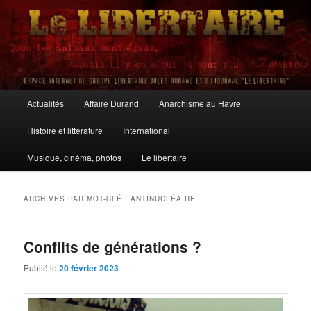
Aller
Aller
au
au
contenu
contenu
principal
secondaire
Le Libertaire
Menu
Actualités
Affaire Durand
Anarchisme au Havre
principal
Histoire et littérature
International
Musique, cinéma, photos
Le libertaire
ARCHIVES PAR MOT-CLÉ :
ANTINUCLÉAIRE
Conflits de générations ?
Publié le
20 février 2023