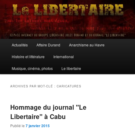
Aller
Aller
au
au
contenu
contenu
principal
secondaire
Le Libertaire
Menu
Actualités
Affaire Durand
Anarchisme au Havre
principal
Histoire et littérature
International
Musique, cinéma, photos
Le libertaire
ARCHIVES PAR MOT-CLÉ :
CARICATURES
Hommage du journal "Le
Libertaire" à Cabu
Publié le
7 janvier 2015