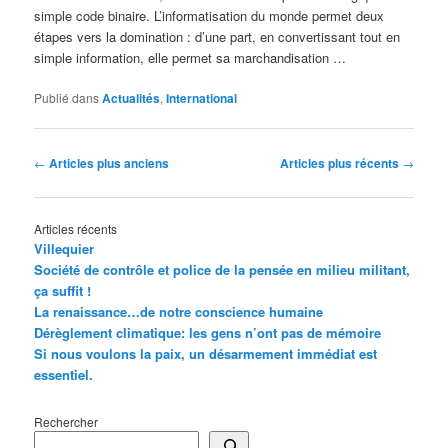
simple code binaire. L’informatisation du monde permet deux
étapes vers la domination : d’une part, en convertissant tout en
simple information, elle permet sa marchandisation …
Publié dans
Actualités
,
International
Navigation
←
Articles plus anciens
Articles plus récents
→
des
articles
Articles récents
Villequier
Société de contrôle et police de la pensée en milieu militant,
ça suffit !
La renaissance…de notre conscience humaine
Dérèglement climatique: les gens n’ont pas de mémoire
Si nous voulons la paix, un désarmement immédiat est
essentiel.
Rechercher