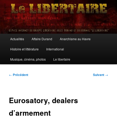
Aller
au
contenu
principal
Le Libertaire
Menu
Actualités
Affaire Durand
Anarchisme au Havre
principal
Histoire et littérature
International
Musique, cinéma, photos
Le libertaire
Navigation
←
Précédent
Suivant
→
des
articles
Eurosatory, dealers
d’armement