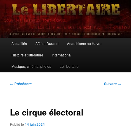
Aller
au
contenu
principal
Le Libertaire
Menu
Actualités
Affaire Durand
Anarchisme au Havre
principal
Histoire et littérature
International
Musique, cinéma, photos
Le libertaire
Navigation
←
Précédent
Suivant
→
des
articles
Le cirque électoral
Publié le
14 juin 2024