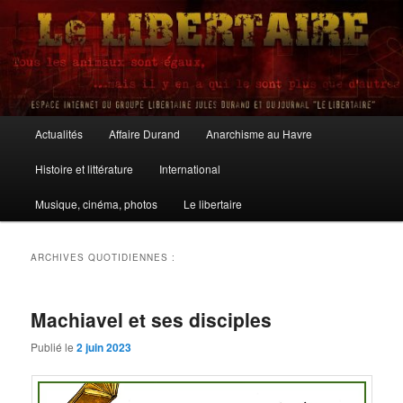
Aller
Aller
au
au
contenu
contenu
principal
secondaire
Le Libertaire
Menu
Actualités
Affaire Durand
Anarchisme au Havre
principal
Histoire et littérature
International
Musique, cinéma, photos
Le libertaire
ARCHIVES QUOTIDIENNES :
Machiavel et ses disciples
Publié le
2 juin 2023