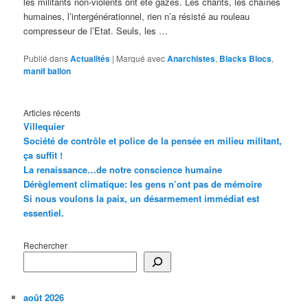
les militants non-violents ont été gazés. Les chants, les chaînes
humaines, l’intergénérationnel, rien n’a résisté au rouleau
compresseur de l’Etat. Seuls, les …
Publié dans
Actualités
|
Marqué avec
Anarchistes
,
Blacks Blocs
,
manif ballon
Articles récents
Villequier
Société de contrôle et police de la pensée en milieu militant,
ça suffit !
La renaissance…de notre conscience humaine
Dérèglement climatique: les gens n’ont pas de mémoire
Si nous voulons la paix, un désarmement immédiat est
essentiel.
Rechercher
août 2026