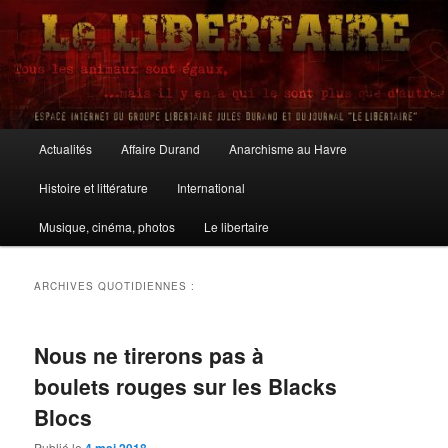
Aller
Aller
au
au
contenu
contenu
principal
secondaire
Le Libertaire
Menu
Actualités
Affaire Durand
Anarchisme au Havre
principal
Histoire et littérature
International
Musique, cinéma, photos
Le libertaire
ARCHIVES QUOTIDIENNES :
Nous ne tirerons pas à
boulets rouges sur les Blacks
Blocs
Publié le