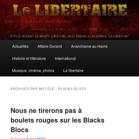
Aller
Aller
au
au
contenu
contenu
principal
secondaire
Le Libertaire
Menu
Actualités
Affaire Durand
Anarchisme au Havre
principal
Histoire et littérature
International
Musique, cinéma, photos
Le libertaire
ARCHIVES PAR MOT-CLÉ :
BLACKS BLOCS
Nous ne tirerons pas à
boulets rouges sur les Blacks
Blocs
Publié le