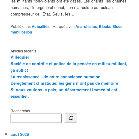
les militants non-violents ont été gazés. Les chants, les chaînes
humaines, l’intergénérationnel, rien n’a résisté au rouleau
compresseur de l’Etat. Seuls, les …
Publié dans
Actualités
|
Marqué avec
Anarchistes
,
Blacks Blocs
,
manif ballon
Articles récents
Villequier
Société de contrôle et police de la pensée en milieu militant,
ça suffit !
La renaissance…de notre conscience humaine
Dérèglement climatique: les gens n’ont pas de mémoire
Si nous voulons la paix, un désarmement immédiat est
essentiel.
Rechercher
août 2026