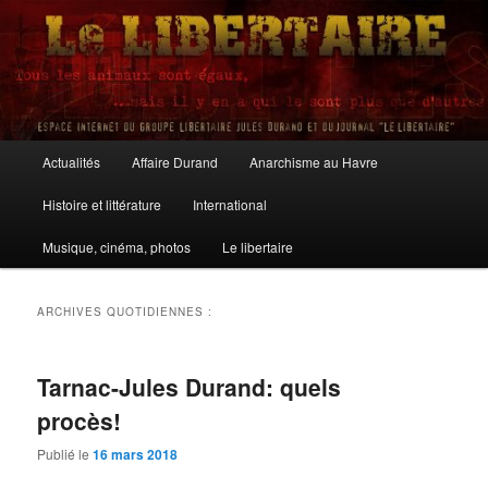
Aller
Aller
au
au
contenu
contenu
principal
secondaire
Le Libertaire
Menu
Actualités
Affaire Durand
Anarchisme au Havre
principal
Histoire et littérature
International
Musique, cinéma, photos
Le libertaire
ARCHIVES QUOTIDIENNES :
Tarnac-Jules Durand: quels
procès!
Publié le
16 mars 2018