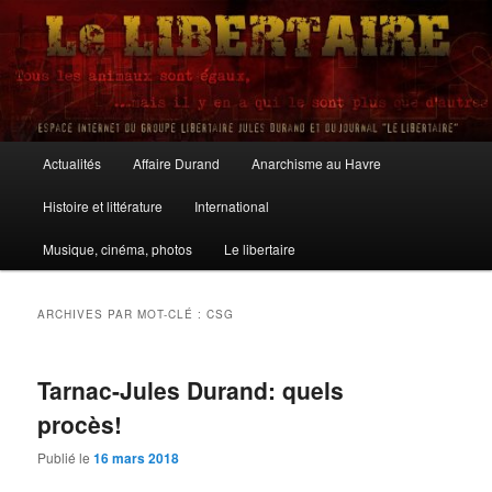
Aller
Aller
au
au
contenu
contenu
principal
secondaire
Le Libertaire
Menu
Actualités
Affaire Durand
Anarchisme au Havre
principal
Histoire et littérature
International
Musique, cinéma, photos
Le libertaire
ARCHIVES PAR MOT-CLÉ :
CSG
Tarnac-Jules Durand: quels
procès!
Publié le
16 mars 2018