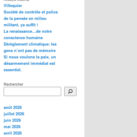
Villequier
Société de contrôle et police
de la pensée en milieu
militant, ça suffit !
La renaissance…de notre
conscience humaine
Dérèglement climatique: les
gens n’ont pas de mémoire
Si nous voulons la paix, un
désarmement immédiat est
essentiel.
Rechercher
août 2026
juillet 2026
juin 2026
mai 2026
avril 2026