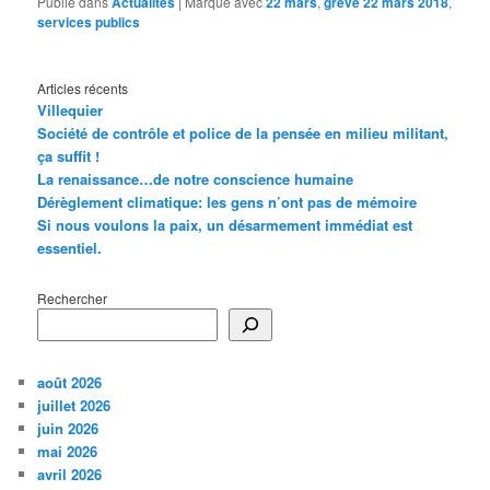
Publié dans
Actualités
|
Marqué avec
22 mars
,
grève 22 mars 2018
,
services publics
Articles récents
Villequier
Société de contrôle et police de la pensée en milieu militant,
ça suffit !
La renaissance…de notre conscience humaine
Dérèglement climatique: les gens n’ont pas de mémoire
Si nous voulons la paix, un désarmement immédiat est
essentiel.
Rechercher
août 2026
juillet 2026
juin 2026
mai 2026
avril 2026