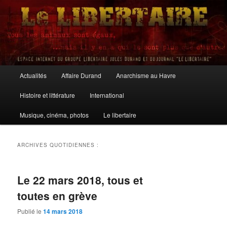
Aller
Aller
au
au
contenu
contenu
principal
secondaire
Le Libertaire
Menu
Actualités
Affaire Durand
Anarchisme au Havre
principal
Histoire et littérature
International
Musique, cinéma, photos
Le libertaire
ARCHIVES QUOTIDIENNES :
Le 22 mars 2018, tous et
toutes en grève
Publié le
14 mars 2018