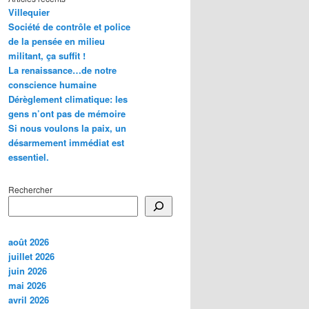
Villequier
Société de contrôle et police
de la pensée en milieu
militant, ça suffit !
La renaissance…de notre
conscience humaine
Dérèglement climatique: les
gens n’ont pas de mémoire
Si nous voulons la paix, un
désarmement immédiat est
essentiel.
Rechercher
août 2026
juillet 2026
juin 2026
mai 2026
avril 2026