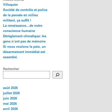
Villequier
Société de contrôle et police
de la pensée en milieu
militant, ça suffit !
La renaissance…de notre
conscience humaine
Dérèglement climatique: les
gens n’ont pas de mémoire
Si nous voulons la paix, un
désarmement immédiat est
essentiel.
Rechercher
août 2026
juillet 2026
juin 2026
mai 2026
avril 2026