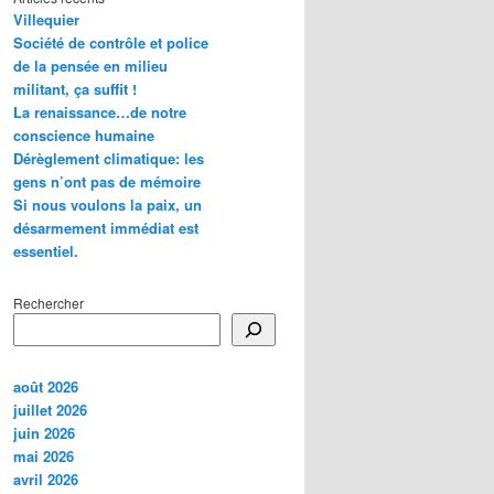
Villequier
Société de contrôle et police
de la pensée en milieu
militant, ça suffit !
La renaissance…de notre
conscience humaine
Dérèglement climatique: les
gens n’ont pas de mémoire
Si nous voulons la paix, un
désarmement immédiat est
essentiel.
Rechercher
août 2026
juillet 2026
juin 2026
mai 2026
avril 2026