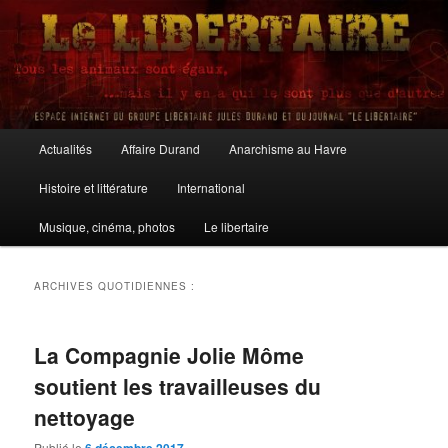
Aller
Aller
au
au
contenu
contenu
principal
secondaire
Le Libertaire
Menu
Actualités
Affaire Durand
Anarchisme au Havre
principal
Histoire et littérature
International
Musique, cinéma, photos
Le libertaire
ARCHIVES QUOTIDIENNES :
La Compagnie Jolie Môme
soutient les travailleuses du
nettoyage
Publié le