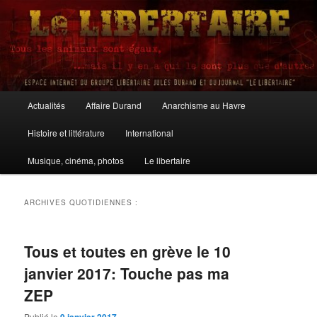
Aller
Aller
au
au
contenu
contenu
principal
secondaire
Le Libertaire
Menu
Actualités
Affaire Durand
Anarchisme au Havre
principal
Histoire et littérature
International
Musique, cinéma, photos
Le libertaire
ARCHIVES QUOTIDIENNES :
Tous et toutes en grève le 10
janvier 2017: Touche pas ma
ZEP
Publié le