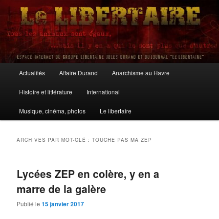
Aller
Aller
au
au
contenu
contenu
principal
secondaire
Le Libertaire
Menu
Actualités
Affaire Durand
Anarchisme au Havre
principal
Histoire et littérature
International
Musique, cinéma, photos
Le libertaire
ARCHIVES PAR MOT-CLÉ :
TOUCHE PAS MA ZEP
Lycées ZEP en colère, y en a
marre de la galère
Publié le
15 janvier 2017